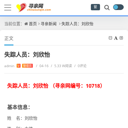
繁
当前位置：
首页
寻亲新闻
失踪人员：刘欣怡
正文
失踪人员：刘欣怡
admin
/
04-16
/
5.33 W阅读
/
0评论
V
管理员
失踪人员：刘欣怡 （
寻亲网编号：
10718
）
基本信息：
姓 名：刘欣怡