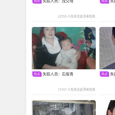
失踪人员：找父母
失
热点
热点
22553 人在关注此寻亲信息
失踪人员：石俊青
失
热点
热点
15167 人在关注此寻亲信息