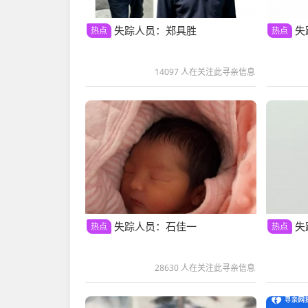
失踪人员：郑具胜
失
热点
热点
14097 人在关注此寻亲信息
失踪人员：石佳一
失
热点
热点
28630 人在关注此寻亲信息