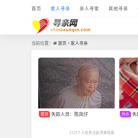
首页
家人寻亲
亲人寻家
其他寻亲
当前位置：
首页
家人寻亲
失踪人员：陈凤仔
失
置顶
热点
21217 人在关注此寻亲信息