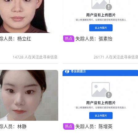
踪人员：杨立红
失踪人员：張素怡
热点
14728 人在关注此寻亲信息
26171 人在关注此寻亲信
踪人员：林静
失踪人员：陈增英
热点