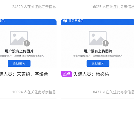
24320 人在关注此寻亲信息
16025 人在关注此寻亲信
踪人员：宋家绍、字焕台
失踪人员：杨必佑
热点
10094 人在关注此寻亲信息
8477 人在关注此寻亲信