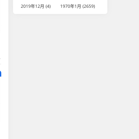
2019年12月 (4)
1970年1月 (2659)
息