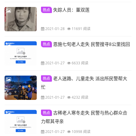
失踪人员：董双莲
热点
2021-01-28
11691 阅读
恩施七旬老人走失 民警搜寻8公里找回
热点
2021-01-27
6633 阅读
老人迷路、儿童走失 派出所民警帮大
热点
忙
2021-01-27
4232 阅读
古稀老人寒冬走失 民警与热心群众合
热点
力帮其寻亲
2021-01-27
10998 阅读