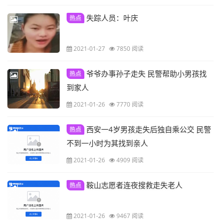
失踪人员：叶庆
热点
2021-01-27
7850 阅读
爷爷办事孙子走失 民警帮助小男孩找
热点
到家人
2021-01-26
7770 阅读
西安一4岁男孩走失后独自乘公交 民警
热点
不到一小时为其找到亲人
2021-01-26
4909 阅读
鞍山志愿者连夜搜救走失老人
热点
2021-01-26
9467 阅读