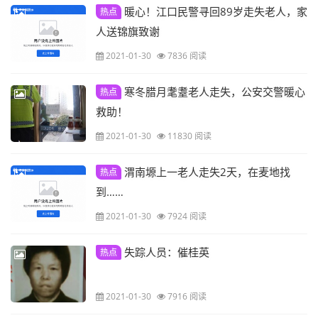
暖心！江口民警寻回89岁走失老人，家
热点
人送锦旗致谢
2021-01-30
7836 阅读
寒冬腊月耄耋老人走失，公安交警暖心
热点
救助！
2021-01-30
11830 阅读
渭南塬上一老人走失2天，在麦地找
热点
到……
2021-01-30
7924 阅读
失踪人员：催桂英
热点
2021-01-30
7916 阅读