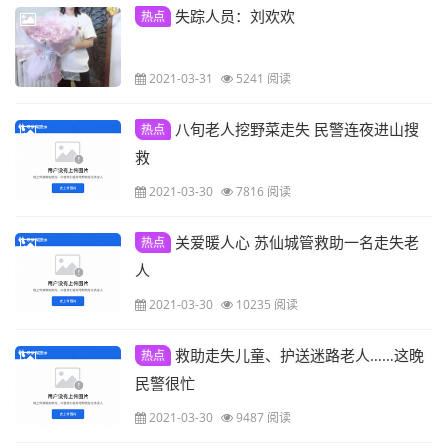
失踪人员：刘欢欢
热点
2021-03-31
5241 阅读
八旬老人挖野菜走失 民警连夜进山搜
热点
救
2021-03-30
7816 阅读
关爱暖人心 苏仙城管救助一名走失老
热点
人
2021-03-30
10235 阅读
救助走失儿童、护送迷路老人……这晚
热点
民警很忙
2021-03-30
9487 阅读