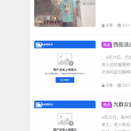
访客
2021-
西街派
热点
4月29日，巴
务人员的报警
次询问这位精神
访客
2021-
为群众
热点
4月20日，禹
老人，老人称自