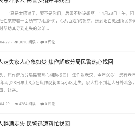
失急坏家人 民警多措并举找回
 “真是太感谢了，要不是你们，后果不堪设想啊。” 4月28日上午，阳
社任某带着一面绣有“为民解忧，心系百姓”的锦旗，送到阳白派出所民警
帮助其寻到走失的弟弟...
04-29
3010 阅读
0 评论
人走失家人心急如焚 焦作解放分局民警热心找回
放分局民警热心相助找回！ 焦作张老汉，今年60岁，患有老年
21年4月28日早上8点在焦作观澜国际小区走失。家人找不到老人分外着急
，让亲...
04-29
4284 阅读
0 评论
人醉酒走失 民警迅速帮忙找回