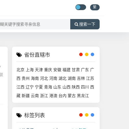
繁
搜索一下
省份直辖市
7
北京
上海
天津
重庆
安徽
福建
甘肃
广东
广
联
西
贵州
海南
河北
河南
湖北
湖南
吉林
江苏
江西
辽宁
宁夏
青海
山东
山西
陕西
四川
西
藏
新疆
云南
浙江
港澳
台内
蒙古
黑龙江
标签列表