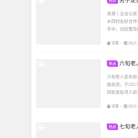
男子走
热点
来源丨五台公安
乡四村友好合作
手中，对民警及时
访客
2021-
六旬老
热点
六旬老人走失街头，焦作解
痴呆症，于20
四处张贴寻人启事
访客
2021-
七旬老
热点