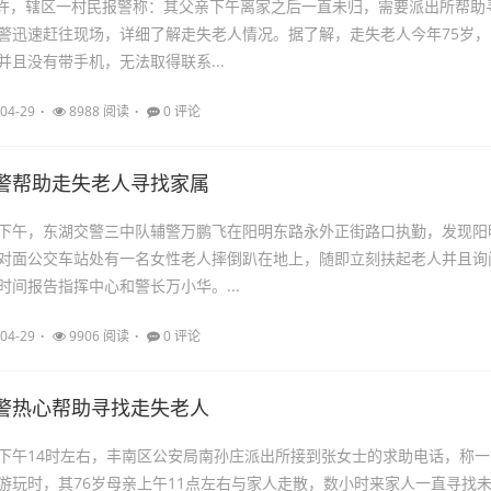
1时许，辖区一村民报警称：其父亲下午离家之后一直未归，需要派出所帮助
警迅速赶往现场，详细了解走失老人情况。据了解，走失老人今年75岁，
并且没有带手机，无法取得联系...
04-29
8988 阅读
0 评论
警帮助走失老人寻找家属
28号下午，东湖交警三中队辅警万鹏飞在阳明东路永外正街路口执勤，发现阳
对面公交车站处有一名女性老人摔倒趴在地上，随即立刻扶起老人并且询
时间报告指挥中心和警长万小华。...
04-29
9906 阅读
0 评论
警热心帮助寻找走失老人
25日下午14时左右，丰南区公安局南孙庄派出所接到张女士的求助电话，称一
游玩时，其76岁母亲上午11点左右与家人走散，数小时来家人一直寻找