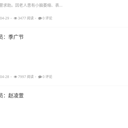
警求助。因老人患有小脑萎缩、表...
04-29
3477 阅读
0 评论
员：季广节
04-28
7997 阅读
0 评论
员：赵凌萱