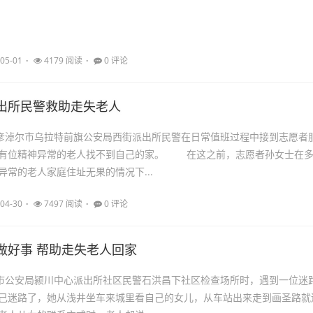
05-01
4179 阅读
0 评论
出所民警救助走失老人
彦淖尔市乌拉特前旗公安局西街派出所民警在日常值班过程中接到志愿者
称有位精神异常的老人找不到自己的家。 在这之前，志愿者孙女士在
异常的老人家庭住址无果的情况下...
04-30
7497 阅读
0 评论
做好事 帮助走失老人回家
州市公安局颍川中心派出所社区民警石洪昌下社区检查场所时，遇到一位迷
己迷路了，她从浅井坐车来城里看自己的女儿，从车站出来走到画圣路就