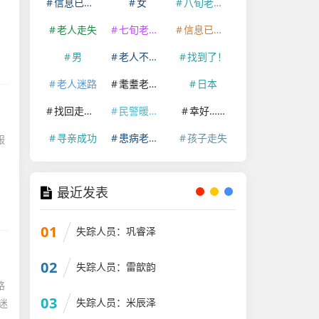
信息已经删除
女
八旬老人走失
老人走失
七旬老人走失
信息已删除
男
老人不慎走失
找到了！
老人迷路
耄耋老人走失
日本
找回走失老人
民警暖心救助
幸好……
寻亲成功
患病老人走失
孩子走失
服
多
最近发表
01
失踪人员：巩睿泽
02
失踪人员：雷歆韵
路
03
失踪人员：米辰泽
迷