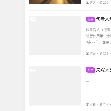
访客
2021-
旬老人
热点
映象网讯（记者
辅警仅用半个小时
9点27分，西平县
访客
2021-
失踪人
热点
...
访客
2021-