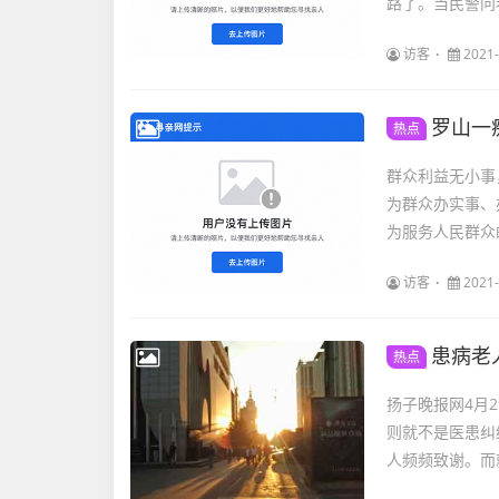
路了。当民警问
访客
2021-
罗山一
热点
群众利益无小事
为群众办实事、
为服务人民群众
访客
2021-
患病老
热点
扬子晚报网4月2
则就不是医患纠
人频频致谢。而