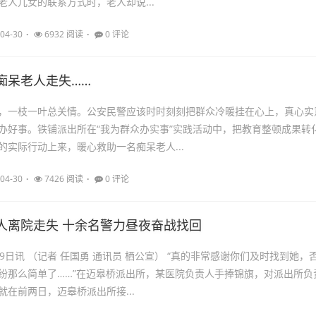
老人儿女的联系方式时，老人却说...
04-30
6932 阅读
0 评论
痴呆老人走失……
，一枝一叶总关情。公安民警应该时时刻刻把群众冷暖挂在心上，真心实
办好事。铁铺派出所在“我为群众办实事”实践活动中，把教育整顿成果转
的实际行动上来，暖心救助一名痴呆老人...
04-30
7426 阅读
0 评论
人离院走失 十余名警力昼夜奋战找回
9日讯 （记者 任国勇 通讯员 栖公宣） “真的非常感谢你们及时找到她，
纷那么简单了……”在迈皋桥派出所，某医院负责人手捧锦旗，对派出所负
就在前两日，迈皋桥派出所接...