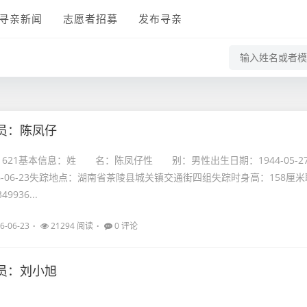
寻亲新闻
志愿者招募
发布寻亲
员：陈凤仔
21621基本信息：姓 名：陈凤仔性 别：男性出生日期：1944-05-2
6-06-23失踪地点：湖南省茶陵县城关镇交通街四组失踪时身高：158厘米
9936...
6-06-23
21294 阅读
0 评论
员：刘小旭