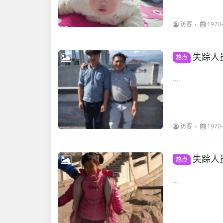
访客
1970-
失踪人
热点
...
访客
1970-
失踪人
热点
...