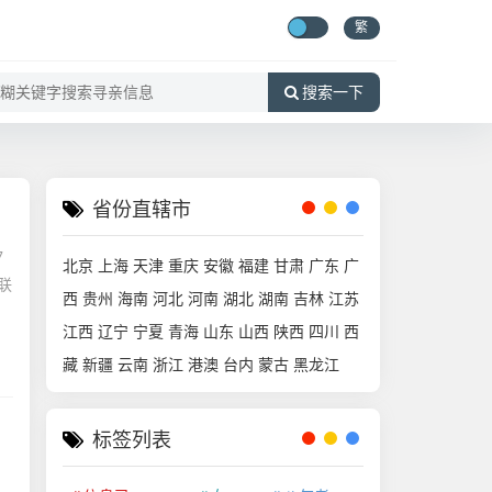
繁
搜索一下
省份直辖市
7
北京
上海
天津
重庆
安徽
福建
甘肃
广东
广
联
西
贵州
海南
河北
河南
湖北
湖南
吉林
江苏
江西
辽宁
宁夏
青海
山东
山西
陕西
四川
西
藏
新疆
云南
浙江
港澳
台内
蒙古
黑龙江
标签列表