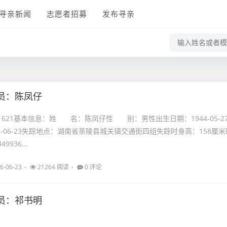
寻亲新闻
志愿者招募
发布寻亲
员：陈凤仔
21621基本信息：姓 名：陈凤仔性 别：男性出生日期：1944-05-2
6-06-23失踪地点：湖南省茶陵县城关镇交通街四组失踪时身高：158厘米
9936...
6-06-23
21264 阅读
0 评论
员：祁书明