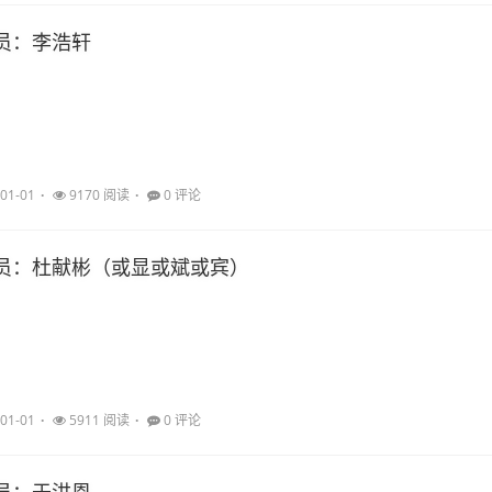
员：李浩轩
01-01
9170 阅读
0 评论
员：杜献彬（或显或斌或宾）
01-01
5911 阅读
0 评论