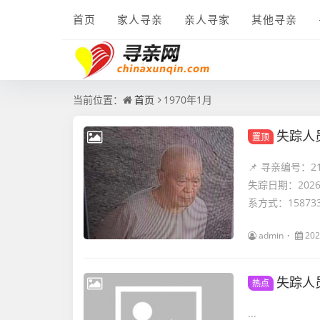
首页
家人寻亲
亲人寻家
其他寻亲
当前位置：
首页
1970年1月
失踪人
置顶
📌 寻亲编号：
失踪日期：202
系方式：1587334
admin
202
失踪人
热点
...