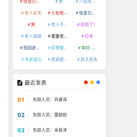
信息已经删除
女
八旬老人走失
老人走失
七旬老人走失
信息已删除
男
老人不慎走失
找到了！
老人迷路
耄耋老人走失
日本
找回走失老人
民警暖心救助
幸好……
寻亲成功
患病老人走失
孩子走失
最近发表
01
失踪人员：巩睿泽
02
失踪人员：雷歆韵
03
失踪人员：米辰泽