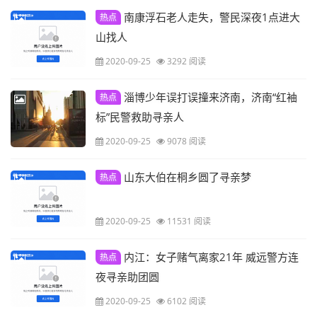
南康浮石老人走失，警民深夜1点进大
热点
山找人
2020-09-25
3292 阅读
淄博少年误打误撞来济南，济南“红袖
热点
标”民警救助寻亲人
2020-09-25
9078 阅读
山东大伯在桐乡圆了寻亲梦
热点
2020-09-25
11531 阅读
内江：女子赌气离家21年 威远警方连
热点
夜寻亲助团圆
2020-09-25
6102 阅读