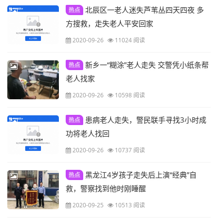
北辰区一老人迷失芦苇丛四天四夜 多
热点
方搜救，走失老人平安回家
2020-09-26
11024 阅读
新乡一“糊涂”老人走失 交警凭小纸条帮
热点
老人找家
2020-09-26
10598 阅读
患病老人走失，警民联手寻找3小时成
热点
功将老人找回
2020-09-26
10737 阅读
黑龙江4岁孩子走失后上演“经典”自
热点
救，警察找到他时刚睡醒
2020-09-25
10513 阅读