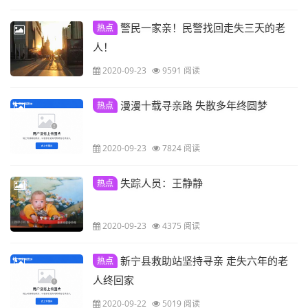
警民一家亲！民警找回走失三天的老
热点
人！
2020-09-23
9591 阅读
漫漫十载寻亲路 失散多年终圆梦
热点
2020-09-23
7824 阅读
失踪人员：王静静
热点
2020-09-23
4375 阅读
新宁县救助站坚持寻亲 走失六年的老
热点
人终回家
2020-09-22
5019 阅读