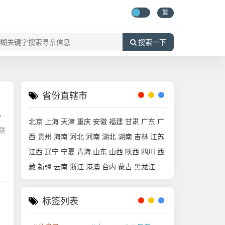
繁
搜索一下
省份直辖市
7
北京
上海
天津
重庆
安徽
福建
甘肃
广东
广
联
西
贵州
海南
河北
河南
湖北
湖南
吉林
江苏
江西
辽宁
宁夏
青海
山东
山西
陕西
四川
西
藏
新疆
云南
浙江
港澳
台内
蒙古
黑龙江
标签列表