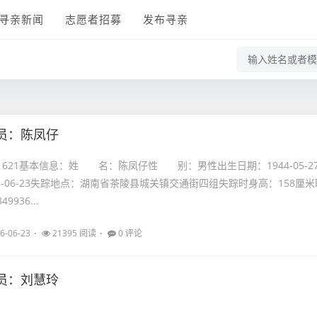
寻亲新闻
志愿者招募
发布寻亲
员：陈凤仔
21621基本信息：姓 名：陈凤仔性 别：男性出生日期：1944-05-2
6-06-23失踪地点：湖南省茶陵县城关镇交通街四组失踪时身高：158厘米
9936...
6-06-23
21395 阅读
0 评论
员：刘慧玲