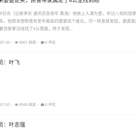
呆婆婆走失，民警带家属走了4公里找到她
28日讯（记者李庆 通讯员张祖华 黄浩）地铁上人满为患，年过八旬的饶
车，他原本想帮患有老年痴呆的婆婆找个座位，可一转身就发现，婆婆竟
着饶爹爹沿线找了4公里路，终于发现...
07-30
8901 阅读
0 评论
员：叶飞
07-30
8940 阅读
0 评论
员：叶志强