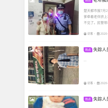
老年痴
热点
楚天都市报7月
爹牵着老伴挤上
不见了。民警带
访客
2020-
失踪人
热点
...
访客
2020-
失踪人
热点