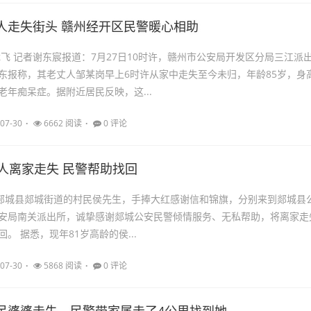
人走失街头 赣州经开区民警暖心相助
龙飞 记者谢东宸报道：7月27日10时许，赣州市公安局开发区分局三江派
东报称，其老丈人邹某岗早上6时许从家中走失至今未归，年龄85岁，身
老年痴呆症。据附近居民反映，这...
07-30
6662 阅读
0 评论
老人离家走失 民警帮助找回
住郯城县郯城街道的村民侯先生，手捧大红感谢信和锦旗，分别来到郯城县
安局南关派出所，诚挚感谢郯城公安民警倾情服务、无私帮助，将离家走
。 据悉，现年81岁高龄的侯...
07-30
5868 阅读
0 评论