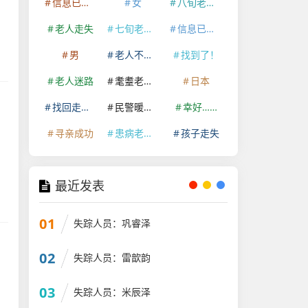
信息已经删除
女
八旬老人走失
老人走失
七旬老人走失
信息已删除
男
老人不慎走失
找到了！
老人迷路
耄耋老人走失
日本
找回走失老人
民警暖心救助
幸好……
寻亲成功
患病老人走失
孩子走失
最近发表
01
失踪人员：巩睿泽
02
失踪人员：雷歆韵
03
失踪人员：米辰泽