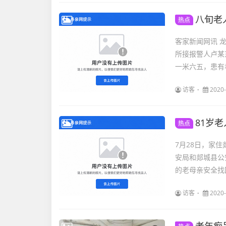
八旬老
热点
客家新闻网讯 
所接报警人卢某
一米六五，患有
访客
2020-
81岁
热点
7月28日，家
安局和郯城县公
的老母亲安全找回
访客
2020-