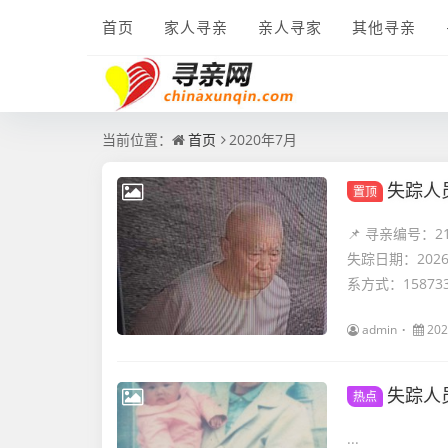
首页
家人寻亲
亲人寻家
其他寻亲
当前位置：
首页
2020年7月
失踪人
置顶
📌 寻亲编号：
失踪日期：202
系方式：1587334
admin
202
失踪人
热点
...