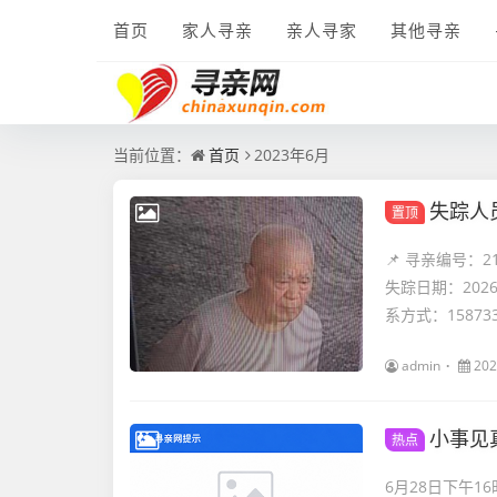
首页
家人寻亲
亲人寻家
其他寻亲
当前位置：
首页
2023年6月
失踪人
置顶
📌 寻亲编号：
失踪日期：202
系方式：1587334
admin
202
小事见
热点
6月28日下午