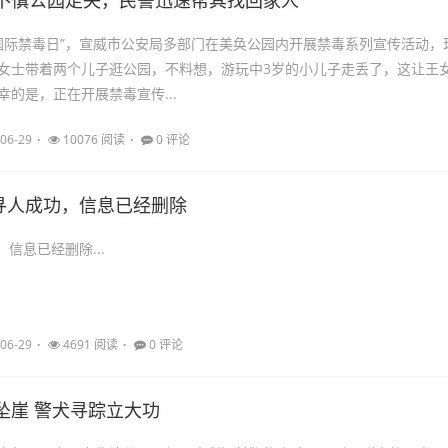
不慎公园走失，民警迅速帮其找回家人
.26国际禁毒日”，宣威市公安局多部门在美奂公园内开展禁毒系列宣传活动，
女士带着两个儿子逛公园，不料想，游玩中3岁的小儿子走丢了，这让王
幸的是，正在开展禁毒宣传...
06-29
10076 阅读
0 评论
87寻人成功，信息已经删除
，信息已经删除...
06-29
4691 阅读
0 评论
坠崖 警犬寻踪立大功