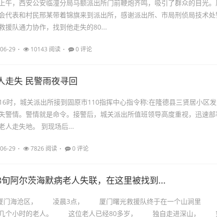
19日上午，西安公安临潼分局马额派出所门前鞭炮齐鸣，吸引了群众的目光。
会代表和村民邢某带着锦旗来到派出所，感谢派出所、市局刑侦局技术处
援队通力协作，找到他走失的80...
06-29
10143 阅读
0 评论
人走失 民警雨夜寻回
7日16时，城关派出所接到固原市110指挥中心指令称:在隆德县三贤居小区发
失警情。警情就是命令。接警后，城关派出所值班领导高度重视，迅速部
人走失地。 到现场后...
06-29
7826 阅读
0 评论
8旬阿尔茨海默病老人失联，在这里被找到...
福建厦门海沧区， 凌晨3点， 厦门曙光救援队终于在一个山涧里
十几个小时的老人。 这位老人已经80多岁， 独自走进深山， 