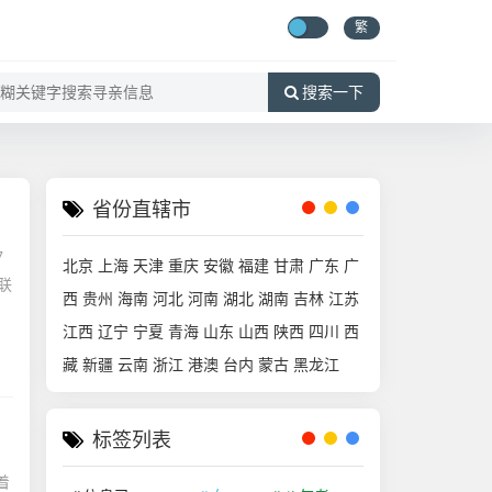
繁
搜索一下
省份直辖市
7
北京
上海
天津
重庆
安徽
福建
甘肃
广东
广
联
西
贵州
海南
河北
河南
湖北
湖南
吉林
江苏
江西
辽宁
宁夏
青海
山东
山西
陕西
四川
西
藏
新疆
云南
浙江
港澳
台内
蒙古
黑龙江
标签列表
着