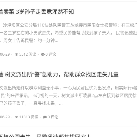
着卖菜 3岁孙子走丢竟浑然不知
时许，沙坪坝区公安分局110快处队民警王丛龙接市民周女士报警称：在三峡
一名三岁左右的小男孩走失，希望民警能帮助找到孩子亲人。 民警迅速
，周女士告诉民警：约十分钟...
06-29
5512 阅读
0 评论
险 树文派出所“警”急助力，帮助群众找回走失儿童
文派出所始终以群众利益无小事，一心为民解民忧为出发点，用实际行动
人民”的庄严承诺。 6月初的一天，树文派出所凌晨2点左右接到辖区居民徐
己的孩子丢了，一直寻找未果，...
06-29
11313 阅读
0 评论