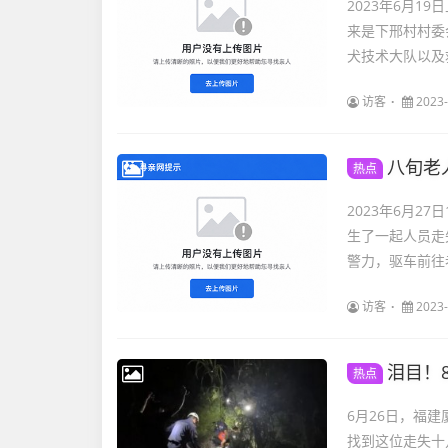
2023年6月
来是下邢村村委
犬技术大队以及救
访客
2023-
八旬老
热点
2023年6月2
生了一起人员走
警力，驱车前往老
访客
2023-
泪目！
热点
6月26日，
找到这位走失