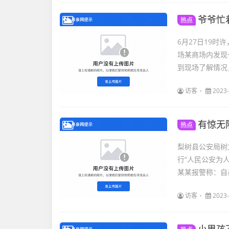
爷爷忙
热点
6月27日19
场某商场内发现
到现场了解情况
访客
2023-
有惊无
热点
梨树县公安局树
行“人民公安为
某某报警称：自
访客
2023-