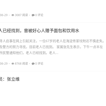
06-29
3087 阅读
0 评论
人已经找到，曾被好心人赠予面包和饮用水
寻人启事在网上引起关注，一位67岁的老人在海淀佟家坟附近不慎走失。
及警方的努力寻找，目前老人已找到。 家属张先生表示，下午一点半左
所民警通知他们，老人已经找到。老人...
06-29
8768 阅读
0 评论
员：张立维