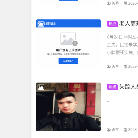
访客
2023-
老人离
热点
6月24日14
走失。民警朱学
小脑梗死疾病。
访客
2023-
失踪人
热点
...
访客
2023-