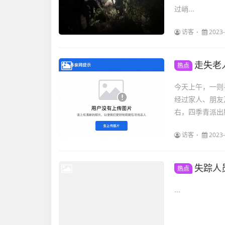
过峭...
访客
2023-
走失老
热点
今天上午，一则
经过家人、朋友
右，四季青派出
访客
2023-
失踪人
热点
...