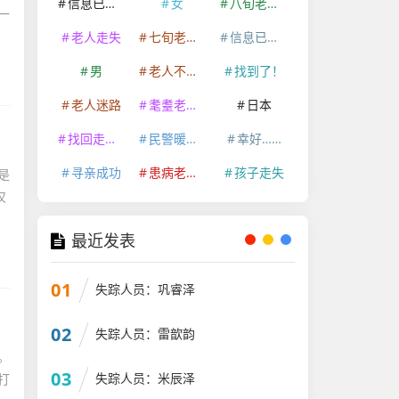
信息已经删除
女
八旬老人走失
一
老人走失
七旬老人走失
信息已删除
男
老人不慎走失
找到了！
老人迷路
耄耋老人走失
日本
找回走失老人
民警暖心救助
幸好……
寻亲成功
患病老人走失
孩子走失
是
仅
最近发表
01
失踪人员：巩睿泽
02
失踪人员：雷歆韵
。
03
失踪人员：米辰泽
打