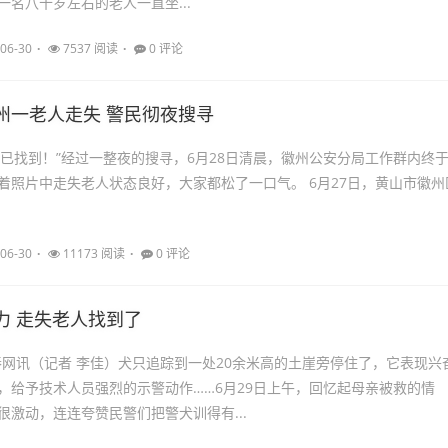
一名八十岁左右的老人一直坐...
06-30
7537 阅读
0 评论
州一老人走失 警民彻夜搜寻
人已找到！”经过一整夜的搜寻，6月28日清晨，徽州公安分局工作群内终
着照片中走失老人状态良好，大家都松了一口气。 6月27日，黄山市徽州
06-30
11173 阅读
0 评论
力 走失老人找到了
秦网讯（记者 李佳）犬只追踪到一处20余米高的土崖旁停住了，它表现兴
，给予技术人员强烈的示警动作……6月29日上午，回忆起母亲被救的情
很激动，连连夸赞民警们把警犬训得有...