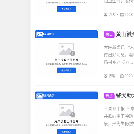
扫卫生时，发现
访客
2023-
黄山徽
热点
大皖新闻讯 “
传出好消息，看
杨村乡71岁老...
访客
2023-
警犬助
热点
三秦都市报-三
并欲向崖下冲跳
景，邢先生仍然