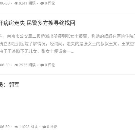
06-30
9241 阅读
0 评论
开病房走失 民警多方搜寻终找回
时左右，南京市公安局二板桥派出所接到张女士报警，称她的叔叔在医院住院
涛立即赶到医院了解情况，经询问，走失的是张女士的叔叔王某，王某患
由于王某膝下无儿女，张女士便请来一...
06-30
2935 阅读
0 评论
员：郭军
06-30
11098 阅读
0 评论