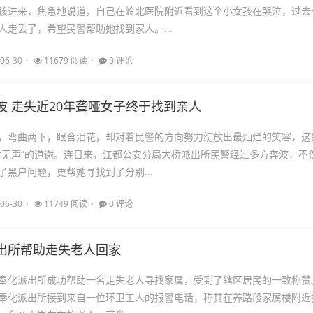
孩进来，焦急地说道，自己在岭北医院附近看到这个小女孩在哭泣，过去
人走丢了，希望民警帮助她找到家人。...
06-30
11679 阅读
0 评论
波 走失近20年聋哑女子终于找到亲人
，弯曲两下，眼含泪花，却对着民警的方向努力绽放出最灿烂的笑容，这
“无声”的道谢。连日来，江都公安分局大桥派出所民警经过多方奔波，不
了黑户问题，更帮她寻找到了分别...
06-30
11749 阅读
0 评论
出所帮助走失老人回家
奉化派出所成功帮助一名走失老人寻找家属，受到了辖区居民的一致称赞
午，奉化派出所接到来自一位环卫工人的报警电话，称其在养路段家属楼附近