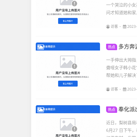
一个哭泣的小女
问才知道她和家
访客
2023-
多方奔
热点
一手伸出大拇指
聋哑女子韩小花
帮她和儿子解决
访客
2023-
奉化派
热点
近日，梨树县局
6月27 日下