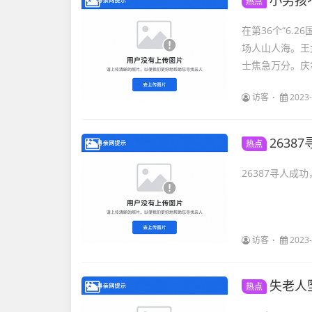
小男孩
热点
在第36个“6
场人山人海。王
士焦急万分。庆
访客
2023-
263
热点
26387寻人成功
访客
2023-
失老人
热点