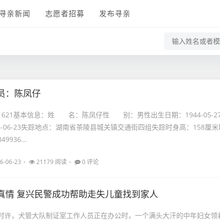
寻亲新闻
志愿者招募
发布寻亲
员：陈凤仔
21621基本信息：姓 名：陈凤仔性 别：男性出生日期：1944-05-2
6-06-23失踪地点：湖南省茶陵县城关镇交通街四组失踪时身高：158厘米
9936...
6-06-23
21179 阅读
0 评论
真情 复兴民警成功帮助走失儿童找到家人
16时许，犬管大队制证室工作人员正在办公时，一个满头大汗的中年妇女领