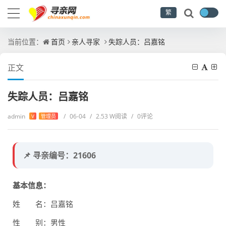
繁
当前位置：
首页
亲人寻家
失踪人员：吕嘉铭
正文
失踪人员：吕嘉铭
admin
/
06-04
/
2.53 W阅读
/
0评论
V
管理员
📌 寻亲编号：21606
基本信息：
姓 名：吕嘉铭
性 别：男性