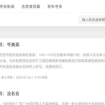
寻亲新闻
志愿者招募
发布寻亲
员：岑美英
百色市田东县失踪时身高：160～165左右厘米详细介绍：失踪人员为本
壮话，为补贴家用在田东打工随后被高薪诱骗拐卖现已知晓其被拐卖到的
市安溪县龙娟乡后田村上村屯，且据说现已...
亲人寻家
/
2026-07-20
/
9145 阅读
员：没名名
，当时是在广东广州郊区帮人在菜地种菜，后面一老乡带回给大伯收留信