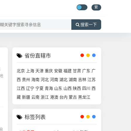
繁
搜索一下
省份直辖市
土
北京
上海
天津
重庆
安徽
福建
甘肃
广东
广
地
西
贵州
海南
河北
河南
湖北
湖南
吉林
江苏
江西
辽宁
宁夏
青海
山东
山西
陕西
四川
西
藏
新疆
云南
浙江
港澳
台内
蒙古
黑龙江
标签列表
息