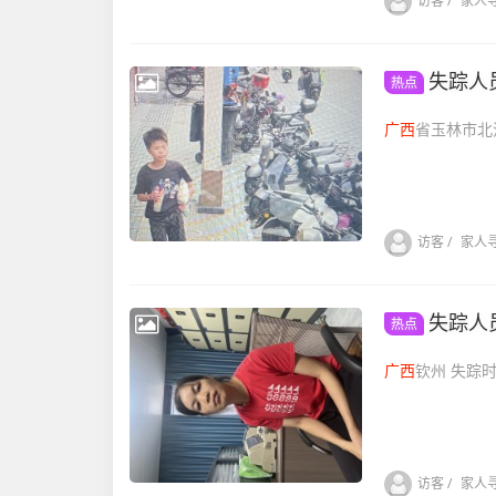
访客
/
家人
失踪人
热点
广西
访客
/
家人
失踪人
热点
广西
钦州 失踪时
访客
/
家人