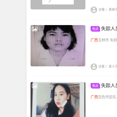
访客
/
其他
失踪人
热点
广西
玉林市 
访客
/
家人
失踪人
热点
广西