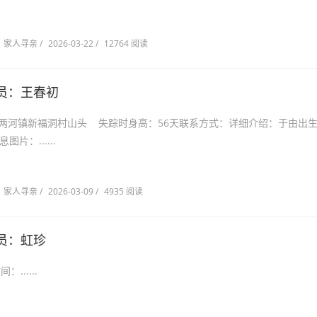
家人寻亲
/
2026-03-22
/
12764 阅读
员：王春初
两河镇新福洞村山头 失踪时身高：56天联系方式：详细介绍：于由出
片：......
家人寻亲
/
2026-03-09
/
4935 阅读
员：虹珍
间：......