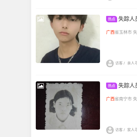
失踪人
热点
广西
省玉
访客
/
亲人
失踪人
热点
广西
省南
访客
/
家人