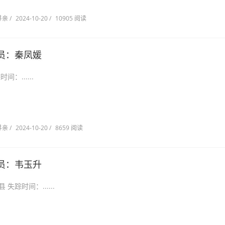
寻亲
/
2024-10-20
/
10905 阅读
员：秦凤媛
失踪时间：......
寻亲
/
2024-10-20
/
8659 阅读
员：韦玉升
百色市田东县 失踪时间：......