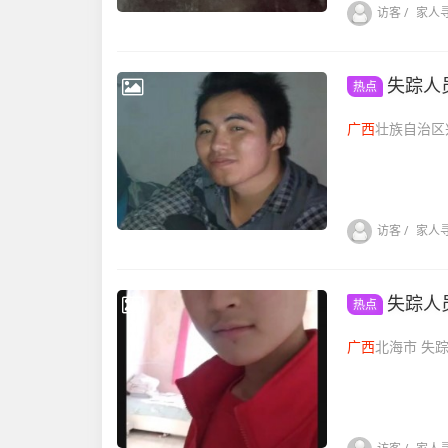
访客
/
家人
失踪人
热点
广西
访客
/
家人
失踪人
热点
广西