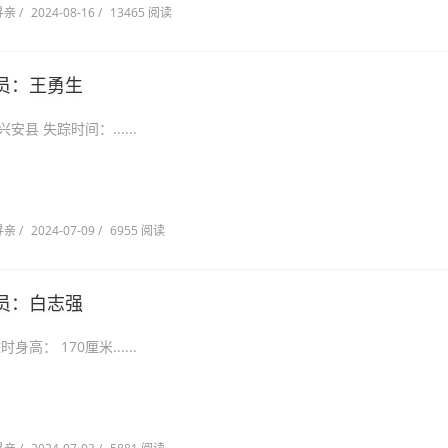
寻亲
/
2024-08-16
/
13465 阅读
员：王勇生
壮族自治区兴安县 失踪时间：......
寻亲
/
2024-07-09
/
6955 阅读
员：白志强
北海市 失踪时身高： 170厘米......