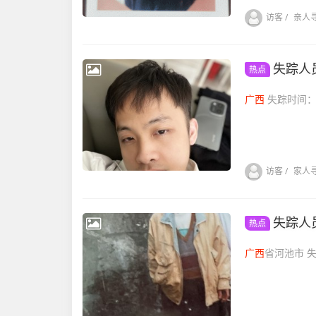
访客
/
亲人
失踪人
热点
广西
失踪时间：...
访客
/
家人
失踪人
热点
广西
省河