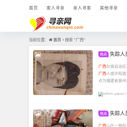
首页
家人寻亲
亲人寻家
其他寻亲
当前位置：
首页
搜索 "广西"
失踪人
热点
广西
壮族自治区
广西
人或许知道
点为福建省泉州
admin
/
失踪人
热点
广西
山区一带的