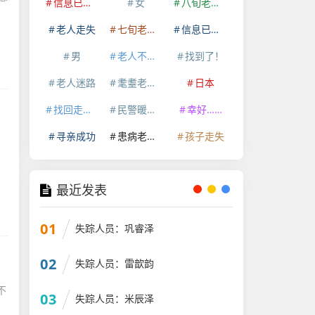
信息已经删除
女
八旬老人走失
老人走失
七旬老人走失
信息已删除
男
老人不慎走失
找到了！
老人迷路
耄耋老人走失
日本
找回走失老人
民警暖心救助
幸好……
寻亲成功
患病老人走失
孩子走失
最近发表
01
失踪人员：巩睿泽
02
失踪人员：雷歆韵
不
03
失踪人员：米辰泽