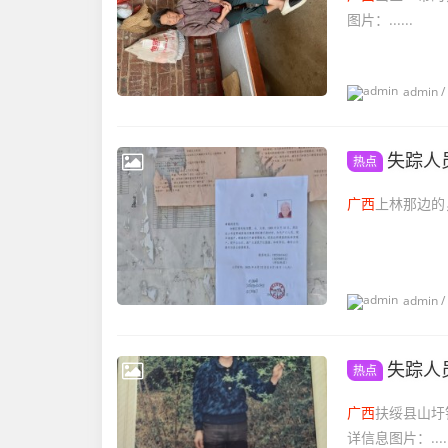
图片：......
admin
/
失踪人
热点
广西
上林那边的，
admin
/
失踪人
热点
广西
扶绥县山圩
详信息图片：.....