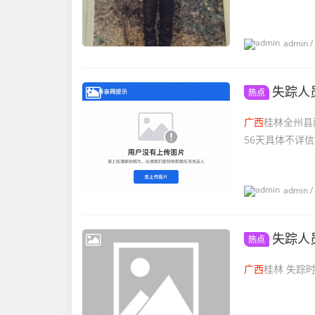
admin
/
失踪人
热点
广西
桂林全州县
56天具体不详信息图
admin
/
失踪人
热点
广西
桂林 失踪时