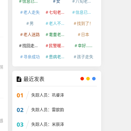
信息已经删除
女
八旬老人走失
老人走失
七旬老人走失
信息已删除
男
老人不慎走失
找到了！
老人迷路
耄耋老人走失
日本
找回走失老人
民警暖心救助
幸好……
寻亲成功
患病老人走失
孩子走失
拐
最近发表
01
失踪人员：巩睿泽
02
失踪人员：雷歆韵
感
03
失踪人员：米辰泽