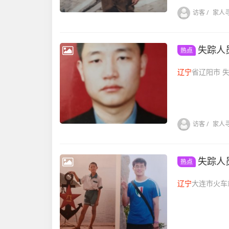
访客
/
家人
失踪人
热点
辽宁
省辽
访客
/
家人
失踪人
热点
辽宁