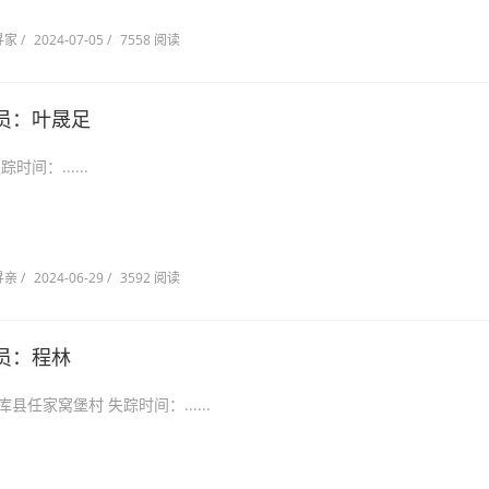
寻家
/
2024-07-05
/
7558 阅读
员：叶晟足
阳市 失踪时间：......
寻亲
/
2024-06-29
/
3592 阅读
员：程林
省沈阳市法库县任家窝堡村 失踪时间：......