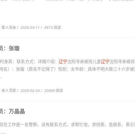
家人寻亲
/
2026-03-11
/
4973 阅读
员：张璇
时身高：联系方式：详细介绍：
辽宁
沈阳寻亲被拐儿童
辽宁
沈阳寻亲被拐
用名）：张璇（原名不记得了）性别：女年龄：具体不明大致三十六岁被
.
亲人寻家
/
2026-02-24
/
20489 阅读
员：万晶晶
现在工作是一名警察，没有联系方式，求帮忙地，求线索，急联系，表示
...