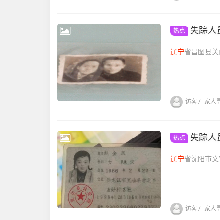
失踪人
热点
辽宁
访客
/
家人
失踪人
热点
辽宁
访客
/
家人