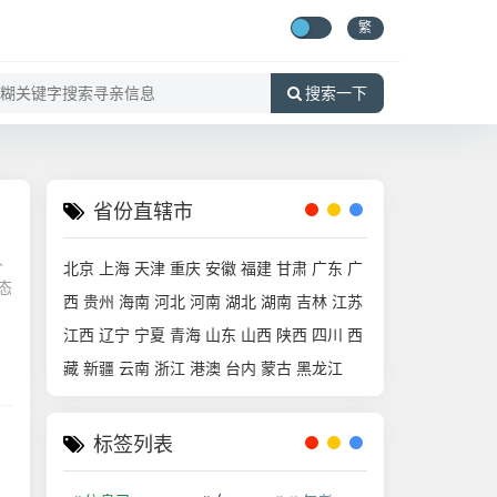
繁
搜索一下
省份直辖市
人
北京
上海
天津
重庆
安徽
福建
甘肃
广东
广
态
西
贵州
海南
河北
河南
湖北
湖南
吉林
江苏
江西
辽宁
宁夏
青海
山东
山西
陕西
四川
西
藏
新疆
云南
浙江
港澳
台内
蒙古
黑龙江
标签列表