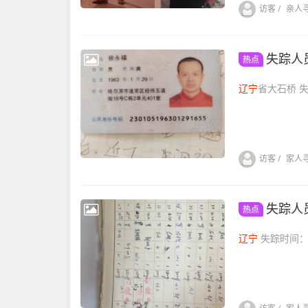
访客
/
亲人
失踪人
热点
辽宁
访客
/
家人
失踪人
热点
辽宁
失踪时间：...