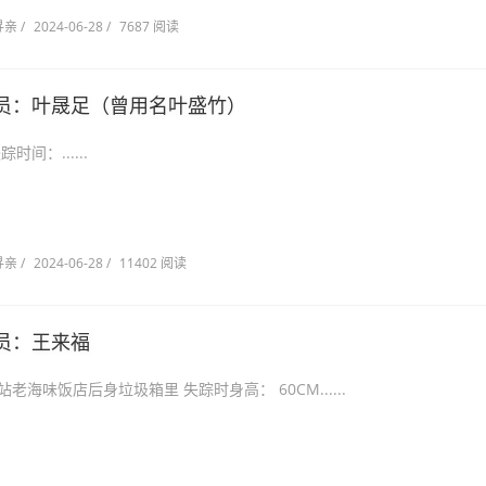
寻亲
/
2024-06-28
/
7687 阅读
员：叶晟足（曾用名叶盛竹）
阳市 失踪时间：......
寻亲
/
2024-06-28
/
11402 阅读
员：王来福
大连市火车站老海味饭店后身垃圾箱里 失踪时身高： 60CM......