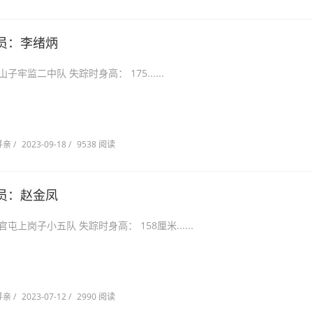
员：李绪炳
省昌图县关山子牢监二中队 失踪时身高： 175......
寻亲
/
2023-09-18
/
9538 阅读
员：赵金凤
省沈阳市文官屯上岗子小五队 失踪时身高： 158厘米......
寻亲
/
2023-07-12
/
2990 阅读