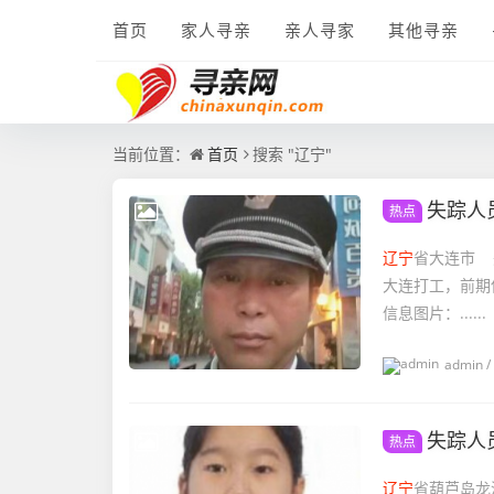
首页
家人寻亲
亲人寻家
其他寻亲
当前位置：
首页
搜索 "辽宁"
失踪人
热点
辽宁
省大连市 
大连打工，前期
信息图片：......
admin
/
失踪人
热点
辽宁
省葫芦岛龙