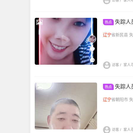
访客
/
家人
失踪人
热点
辽宁
省新
访客
/
家人
失踪人
热点
辽宁
省朝
访客
/
家人