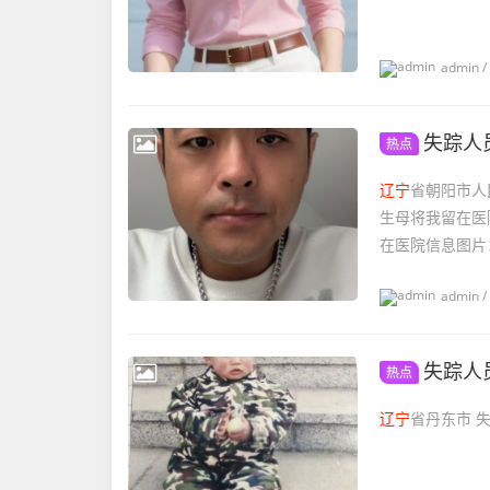
admin
/
失踪人
热点
辽宁
省朝阳市人民
生母将我留在医
在医院信息图片：
admin
/
失踪人
热点
辽宁
省丹