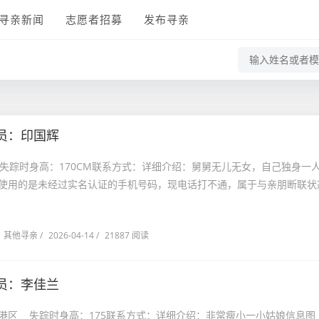
寻亲新闻
志愿者招募
发布寻亲
员：印国辉
失踪时身高：170CM联系方式：详细介绍：舅舅无儿无女，自己独身一
使用的是未经过实名认证的手机号码，现电话打不通，属于与亲朋断联状
其他寻亲
/
2026-04-14
/
21887 阅读
员：李佳兰
港区 失踪时身高：175联系方式：详细介绍：非常瘦小一小姑娘信息图