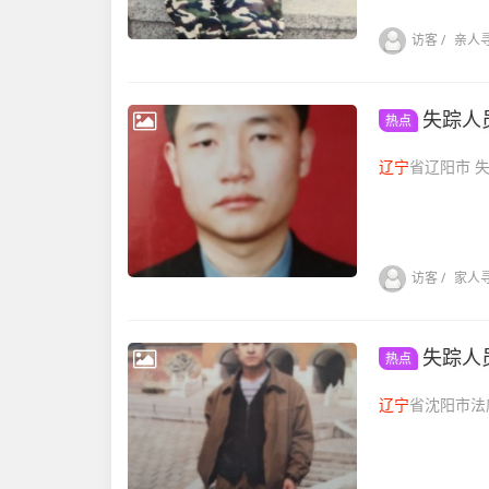
访客
/
亲人
失踪人
热点
辽宁
省辽
访客
/
家人
失踪人
热点
辽宁