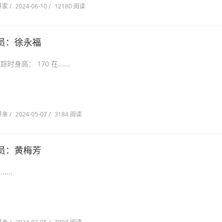
寻家
/
2024-06-10
/
12180 阅读
员：徐永福
省大石桥 失踪时身高： 170 在......
寻亲
/
2024-05-07
/
3184 阅读
员：黄梅芳
...